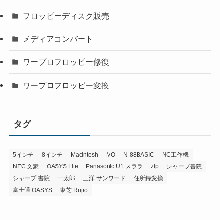
フロッピーディスク販売
メディアコンバート
ワープロフロッピー修復
ワープロフロッピー変換
タグ
5インチ
8インチ
Macintosh
MO
N-88BASIC
NC工作機
NEC 文豪
OASYS Lite
Panasonic U1 スララ
zip
シャープ書院
シャープ 書院
一太郎
三洋 サンワード
住所録変換
富士通 OASYS
東芝 Rupo