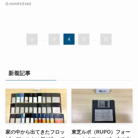
2025年5月19日
1
...
3
4
5
...
11
新着記事
家の中から出てきたフロッ
東芝ルポ（RUPO）フォー