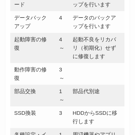
ード
ップを行います
データバック
4
データのバックア
アップ
ップを行います
起動障害の修
4
起動不良をリカバ
復
～
リ（初期化）せず
に修復します
動作障害の修
3
復
～
部品交換
1
部品代別途
～
SSD換装
3
HDDからSSDに移
行します
各種設定・イ
1
周辺機器やアプリ