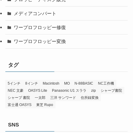
メディアコンバート
ワープロフロッピー修復
ワープロフロッピー変換
タグ
5インチ
8インチ
Macintosh
MO
N-88BASIC
NC工作機
NEC 文豪
OASYS Lite
Panasonic U1 スララ
zip
シャープ書院
シャープ 書院
一太郎
三洋 サンワード
住所録変換
富士通 OASYS
東芝 Rupo
SNS