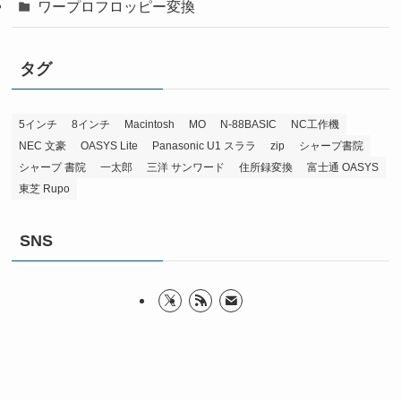
ワープロフロッピー変換
タグ
5インチ
8インチ
Macintosh
MO
N-88BASIC
NC工作機
NEC 文豪
OASYS Lite
Panasonic U1 スララ
zip
シャープ書院
シャープ 書院
一太郎
三洋 サンワード
住所録変換
富士通 OASYS
東芝 Rupo
SNS