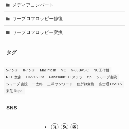
メディアコンバート
ワープロフロッピー修復
ワープロフロッピー変換
タグ
5インチ
8インチ
Macintosh
MO
N-88BASIC
NC工作機
NEC 文豪
OASYS Lite
Panasonic U1 スララ
zip
シャープ書院
シャープ 書院
一太郎
三洋 サンワード
住所録変換
富士通 OASYS
東芝 Rupo
SNS