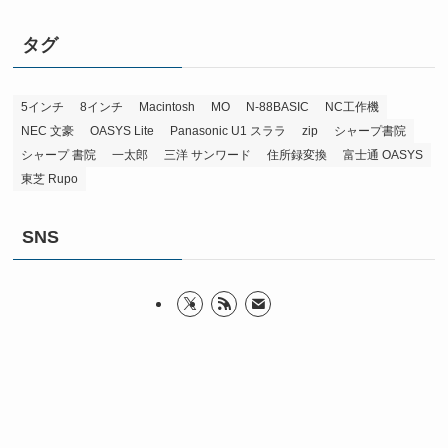
タグ
5インチ
8インチ
Macintosh
MO
N-88BASIC
NC工作機
NEC 文豪
OASYS Lite
Panasonic U1 スララ
zip
シャープ書院
シャープ 書院
一太郎
三洋 サンワード
住所録変換
富士通 OASYS
東芝 Rupo
SNS