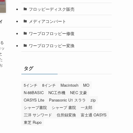
フロッピーディスク販売
ィ
メディアコンバート
。
ワープロフロッピー修復
ける
ワープロフロッピー変換
ロッ
と
た
お
タグ
5インチ
8インチ
Macintosh
MO
N-88BASIC
NC工作機
NEC 文豪
OASYS Lite
Panasonic U1 スララ
zip
シャープ書院
シャープ 書院
一太郎
三洋 サンワード
住所録変換
富士通 OASYS
東芝 Rupo