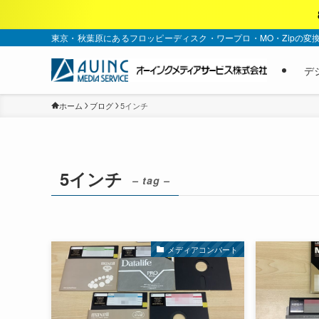
東京・秋葉原にあるフロッピーディスク・ワープロ・MO・Zipの変
デ
ホーム
ブログ
5インチ
5インチ
– tag –
メディアコンバート