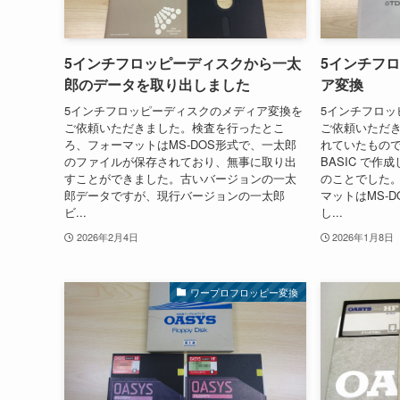
5インチフロッピーディスクから一太
5インチフ
郎のデータを取り出しました
ア変換
5インチフロッピーディスクのメディア変換を
5インチフロッ
ご依頼いただきました。検査を行ったとこ
ご依頼いただ
ろ、フォーマットはMS-DOS形式で、一太郎
れていたもので、
のファイルが保存されており、無事に取り出
BASIC で
すことができました。古いバージョンの一太
のことでした
郎データですが、現行バージョンの一太郎
マットはMS-
ビ...
し...
2026年2月4日
2026年1月8日
ワープロフロッピー変換