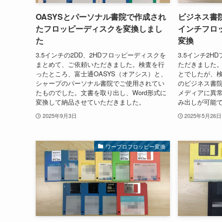
OASYSとパーソナル書院で作成され
ビジネス書院
たフロッピーディスクを変換しまし
インチフロッ
た
変換
3.5インチの2DD、2HDフロッピーディスクを
3.5インチ2
まとめて、ご依頼いただきました。検査を行
ただきました
ったところ、富士通OASYS（オアシス）と、
とでしたが、
シャープのパーソナル書院でご使用されてい
のビジネス書
たものでした。文書を取り出し、Word形式に
メディアに異
変換して納品させていただきました。
み出しが可能でし
2025年9月3日
2025年5月26日
ワープロフロッピー変換