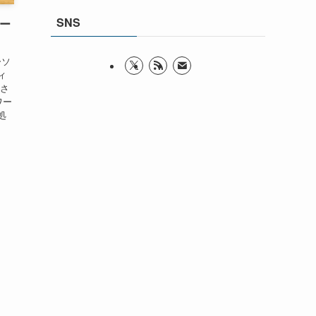
SNS
ピー
ーソ
ィ
存さ
ワー
処