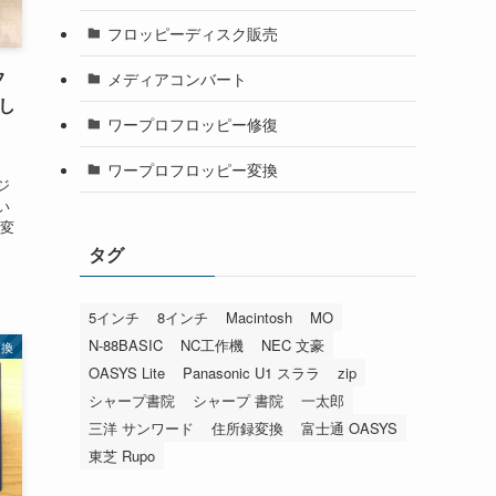
フロッピーディスク販売
フ
メディアコンバート
し
ワープロフロッピー修復
ワープロフロッピー変換
ジ
い
に変
タグ
5インチ
8インチ
Macintosh
MO
N-88BASIC
NC工作機
NEC 文豪
変換
OASYS Lite
Panasonic U1 スララ
zip
シャープ書院
シャープ 書院
一太郎
三洋 サンワード
住所録変換
富士通 OASYS
東芝 Rupo