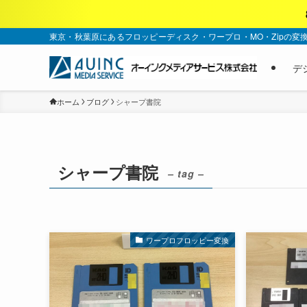
東京・秋葉原にあるフロッピーディスク・ワープロ・MO・Zipの変
デ
ホーム
ブログ
シャープ書院
シャープ書院
– tag –
ワープロフロッピー変換