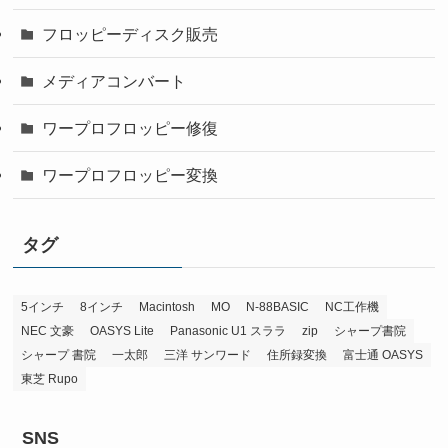
フロッピーディスク販売
メディアコンバート
ワープロフロッピー修復
ワープロフロッピー変換
タグ
5インチ
8インチ
Macintosh
MO
N-88BASIC
NC工作機
NEC 文豪
OASYS Lite
Panasonic U1 スララ
zip
シャープ書院
シャープ 書院
一太郎
三洋 サンワード
住所録変換
富士通 OASYS
東芝 Rupo
SNS