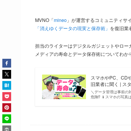
MVNO「
mineo
」が運営するコミュニティサ
「消えゆくデータの現実と保存術」
を復旧業
担当のライターはデジタルガジェットやロー
メディアの寿命とデータ保存術についてわか
スマホやPC、C
旧業者に聞く | スタッ
＼データ管理は事前の対策
危険⁉ 📱スマホの写真