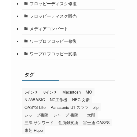
フロッピーディスク修復
フロッピーディスク販売
メディアコンバート
ワープロフロッピー修復
ワープロフロッピー変換
タグ
5インチ
8インチ
Macintosh
MO
N-88BASIC
NC工作機
NEC 文豪
OASYS Lite
Panasonic U1 スララ
zip
シャープ書院
シャープ 書院
一太郎
三洋 サンワード
住所録変換
富士通 OASYS
東芝 Rupo