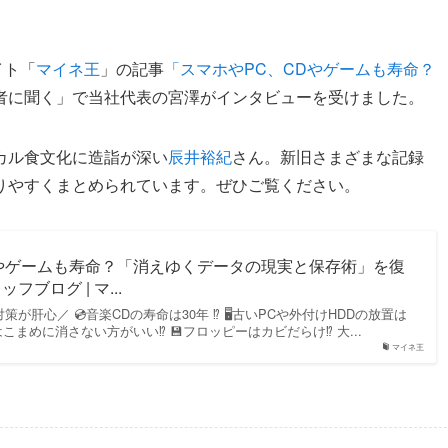
イト「
マイネ王
」の記事
「スマホやPC、CDやゲームも寿命？
者に聞く」で当社代表の宮澤がインタビューを受けました。
カル食文化に造詣が深い
辰井裕紀
さん。新旧さまざまな記録
りやすくまとめられています。ぜひご覧ください。
Dやゲームも寿命？「消えゆくデータの現実と保存術」を復
フブログ | マ...
が肝心／ 💿音楽CDの寿命は30年 ⁉ 🖥️古いPCや外付けHDDの放置は
はこまめに消さない方がいい⁉ 💾フロッピーはカビだらけ⁉ 大...
マイネ王