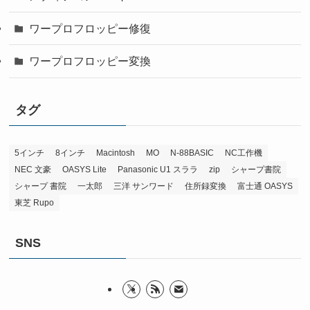
ワープロフロッピー修復
ワープロフロッピー変換
タグ
5インチ
8インチ
Macintosh
MO
N-88BASIC
NC工作機
NEC 文豪
OASYS Lite
Panasonic U1 スララ
zip
シャープ書院
シャープ 書院
一太郎
三洋 サンワード
住所録変換
富士通 OASYS
東芝 Rupo
SNS