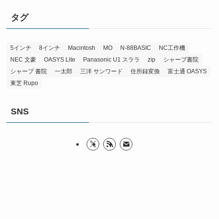
タグ
5インチ
8インチ
Macintosh
MO
N-88BASIC
NC工作機
NEC 文豪
OASYS Lite
Panasonic U1 スララ
zip
シャープ書院
シャープ 書院
一太郎
三洋 サンワード
住所録変換
富士通 OASYS
東芝 Rupo
SNS